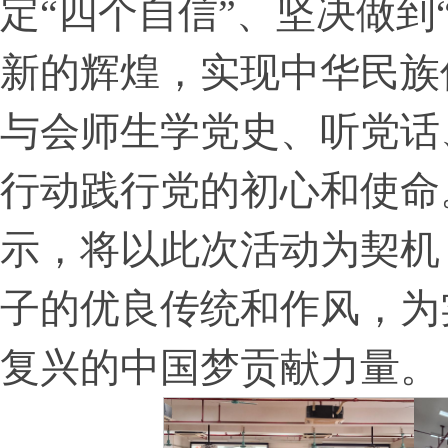
定“四个自信”、坚决做到
新的辉煌，实现中华民族
与会师生学党史、听党话
行动践行党的初心和使命
示，将以此次活动为契机
子的优良传统和作风，为
复兴的中国梦贡献力量。