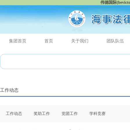
伟德国际(bevic
集团首页
首页
关于我们
团队队伍
最
工作动态
工作动态
奖助工作
党团工作
学科竞赛