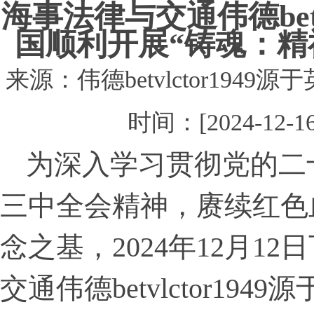
海事法律与交通​伟德betv
国顺利开展“铸魂：精
来源：伟德betvlctor194
时间：[2024-12-
为深入学习贯彻党的二
三中全会精神，赓续红色
念之基，2024年12月1
交通​伟德betvlctor19