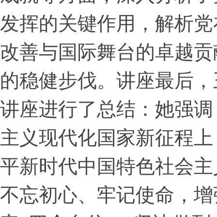
发挥的关键作用，解析党
改善与国际舞台的卓越贡
的稳健步伐。讲座最后，
讲座进行了总结：她强调
主义现代化国家新征程上
平新时代中国特色社会主
不忘初心、牢记使命，增