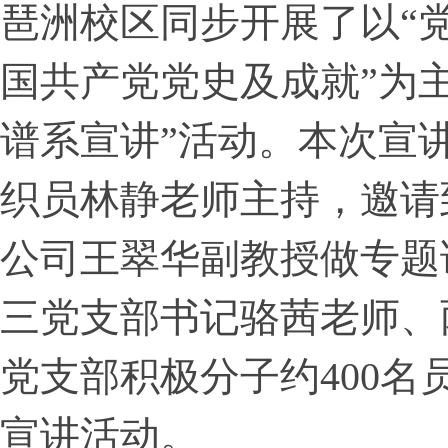
琶洲校区同步开展了以“
国共产党党史及成就”为
谱系宣讲”活动。本次宣
织员林静老师主持，邀请
公司王翠华副教授做专题
三党支部书记骆茜老师、
党支部积极分子约400名
宣讲活动。