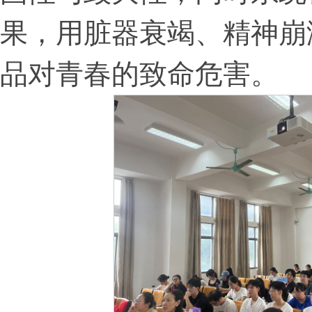
果，用脏器衰竭、精神崩
品对青春的致命危害。