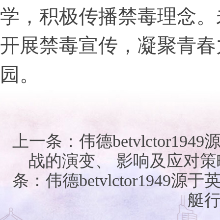
学，积极传播禁毒理念。
开展禁毒宣传，凝聚青春
园。
上一条：
​伟德betvlctor
战的演变、 影响及应对
条：
​伟德betvlctor19
艇