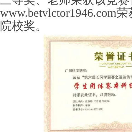
www.betvlctor1946
院校奖。