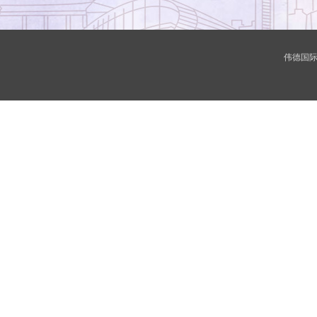
伟德国际(