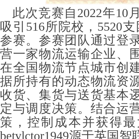
此次竞赛自2022年10
吸引516所院校，5520支
参赛。参赛团队通过登
营一家物流运输企业、
在全国物流节点城市创
据所持有的动态物流资
收货、集货与送货基本
定与调度决策。结合运
策，控制成本并获得最
betvlctor1949源于