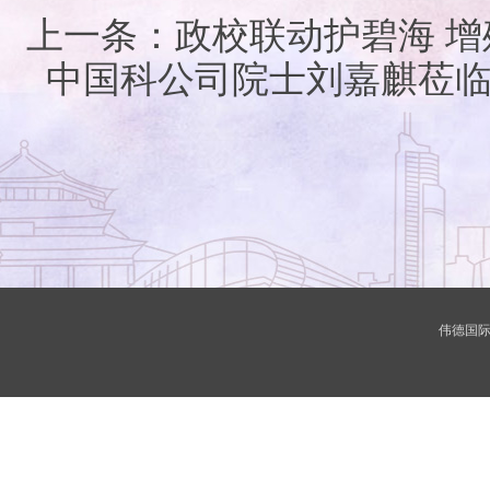
上一条：
政校联动护碧海 
中国科公司院士刘嘉麒莅
伟德国际(