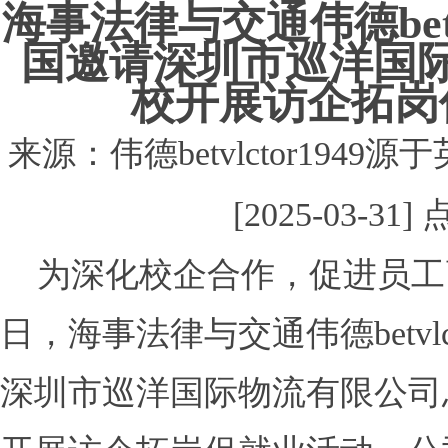
海事法律与交通​伟德betv
国邀请深圳市巡洋国
校开展访企拓岗
来源：伟德betvlctor194
[2025-03-31
为深化校企合作，促进员工
日，海事法律与交通​伟德betvlc
深圳市巡洋国际物流有限公司