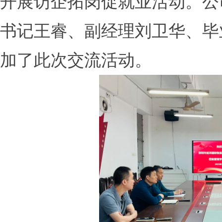
开展访企拓岗促就业活动。​
书记王睿、副经理刘卫华、毕
加了此次交流活动。