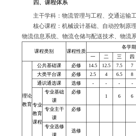
四、课程体系
主干学科：物流管理与工程、交通运输
核心课程：机械设计基础、自动控制原
物流信息系统、物流仓储与配送技术、物流
各学
课程类别
课程性质
一
二
三
四
公共基础课
必修
14.5
12.5
7.5
7
大类平台课
必修
2.5
4
6.5
8
通识通选课
选修
-
-
-
-
专业基础
必修
理论
1
6
6
课
教育
专业
专业主干
必修
教育
课
课程
专业选修
选修
课