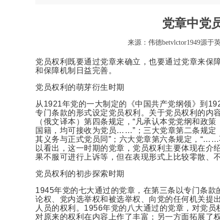
党章中党
来源：伟德betvlctor1949源于
党员权利既要通过党章来确立，也要通过党章来保
和保障机制日益完善。
党员权利的萌芽衍生时期
从1921年党的一大制定的《中国共产党纲领》到1
专门条款的形式设定党员权利。关于党员权利的内
（俄文译本）第四条规定，“凡承认本党党纲和政策
国籍，均可接收为党员……”；三大党章第二条规定
其义务与正式党员同”；六大党章第六条规定，“…
以看出，这一时期的党章，党员权利主要体现在介
果不服可进行上诉等，但在表现形式上比较零散、
党员权利的初步探索时期
1945年党的七大通过的党章，在第三条以专门条
论权、党内选举权和被选举权、向党的任何机关提
人员的权利。1956年党的八大通过的党章，对党
对原来的权利在内容上作了丰富；另一方面拓展了