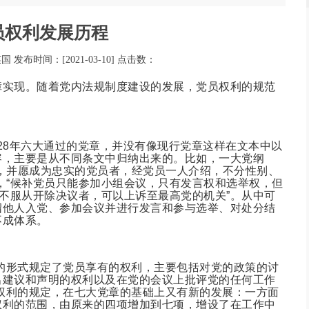
员权利发展历程
英国 发布时间：[2021-03-10] 点击数：
障实现。随着党内法规制度建设的发展，党员权利的规范
928年六大通过的党章，并没有像现行党章这样在文本中以
容，主要是从不同条文中归纳出来的。比如，一大党纲
，并愿成为忠实的党员者，经党员一人介绍，不分性别、
，“候补党员只能参加小组会议，只有发言权和选举权，但
…不服从开除决议者，可以上诉至最高党的机关”。从中可
绍他人入党、参加会议并进行发言和参与选举、对处分结
不成体系。
款的形式规定了党员享有的权利，主要包括对党的政策的讨
出建议和声明的权利以及在党的会议上批评党的任何工作
员权利的规定，在七大党章的基础上又有新的发展：一方面
权利的范围，由原来的四项增加到七项，增设了在工作中