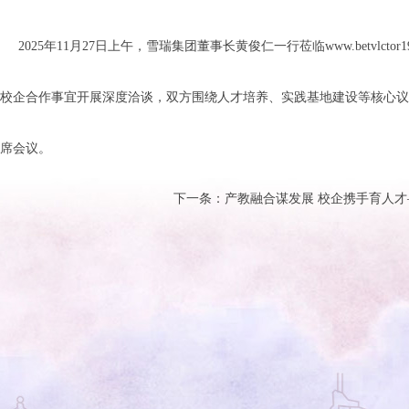
2025
年
11
月
27
日上午，雪瑞集团董事长黄俊仁一行莅临www.betvlctor194
校企合作事宜开展深度洽谈，双方围绕人才培养、实践基地建设等核心议
席会议。
下一条：
产教融合谋发展 校企携手育人才——