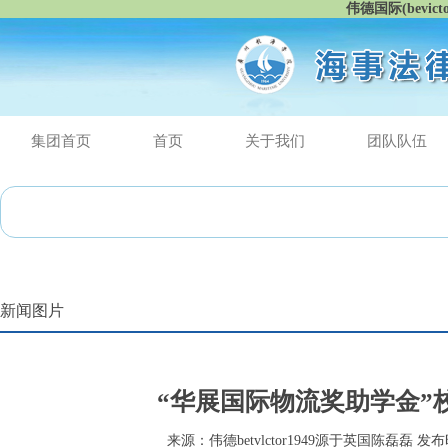
伟德国际(bevic
集团首页
首页
关于我们
团队队伍
新闻图片
“华展国际物流奖助学金”
来源：伟德betvlctor1949源于英国陈磊磊 发布时