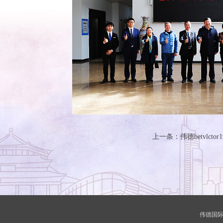
上一条：
伟德betvl
伟德国际(