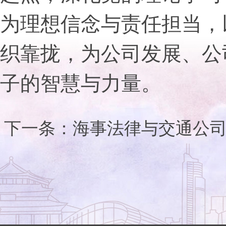
为理想信念与责任担当，
织靠拢，为公司发展、公
子的智慧与力量。
下一条：
海事法律与交通​公