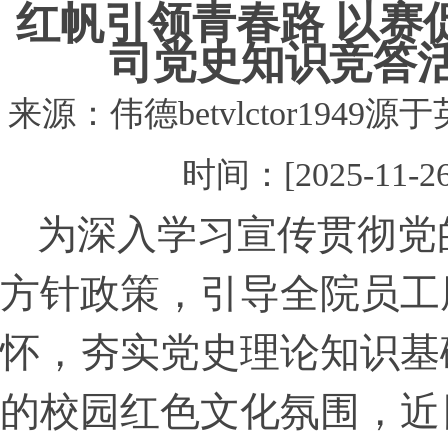
红帆引领青春路 以赛
司党史知识竞答
来源：伟德betvlctor194
时间：[2025-11-
为深入学习宣传贯彻党
方针政策，引导全院员工
怀，夯实党史理论知识基
的校园红色文化氛围，近