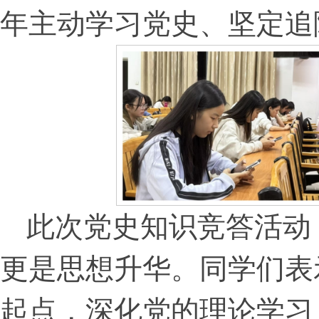
年主动学习党史、坚定追
此次党史知识竞答活动
更是思想升华。同学们表
起点，深化党的理论学习